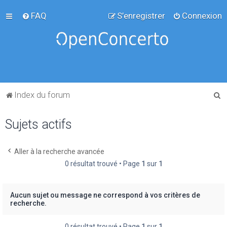
FAQ
S’enregistrer
Connexion
R
Index du forum
e
Sujets actifs
c
h
e
Aller à la recherche avancée
0 résultat trouvé • Page
1
sur
1
r
c
h
Aucun sujet ou message ne correspond à vos critères de
recherche.
e
r
0 résultat trouvé • Page
1
sur
1