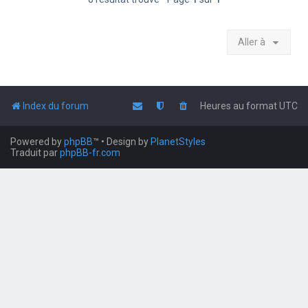
Aller à
Index du forum
Heures au format
UTC
Powered by
phpBB
™
• Design by
PlanetStyles
Traduit par
phpBB-fr.com