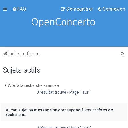
FAQ
S’enregistrer
Connexion
R
Index du forum
e
Sujets actifs
c
h
e
Aller à la recherche avancée
0 résultat trouvé • Page
1
sur
1
r
c
h
Aucun sujet ou message ne correspond à vos critères de
recherche.
e
r
0 résultat trouvé • Page
1
sur
1