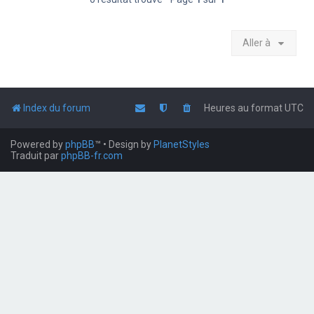
Aller à
Index du forum
Heures au format
UTC
Powered by
phpBB
™
• Design by
PlanetStyles
Traduit par
phpBB-fr.com