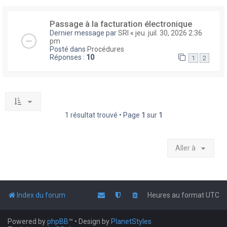
Passage à la facturation électronique
Dernier message par
SRI
«
jeu. juil. 30, 2026 2:36
pm
Posté dans
Procédures
Réponses :
10
1
2
1 résultat trouvé • Page
1
sur
1
Aller à
Index du forum
Heures au format
UTC
Powered by
phpBB
™
• Design by
PlanetStyles