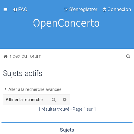
FAQ
S’enregistrer
Connexion
R
Index du forum
e
Sujets actifs
c
h
e
Aller à la recherche avancée
r
Rechercher
Recherche avancée
c
1 résultat trouvé • Page
1
sur
1
h
e
Sujets
r