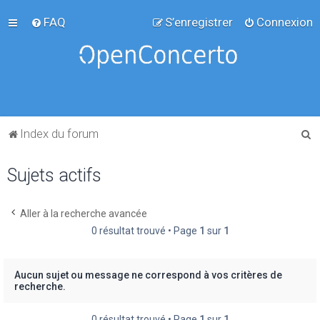
FAQ
S’enregistrer
Connexion
R
Index du forum
e
Sujets actifs
c
h
e
Aller à la recherche avancée
0 résultat trouvé • Page
1
sur
1
r
c
h
Aucun sujet ou message ne correspond à vos critères de
recherche.
e
r
0 résultat trouvé • Page
1
sur
1