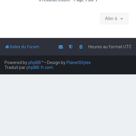
Aller à
Index du forum
Heures au format
UTC
Powered by
phpBB
™
• Design by
PlanetStyles
Traduit par
phpBB-fr.com