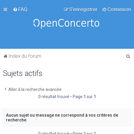
FAQ
S’enregistrer
Connexion
R
Index du forum
e
Sujets actifs
c
h
e
Aller à la recherche avancée
0 résultat trouvé • Page
1
sur
1
r
c
h
Aucun sujet ou message ne correspond à vos critères de
recherche.
e
r
0 résultat trouvé • Page
1
sur
1