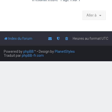
Aller à
Index du forum
Heures au format
UTC
Powered by
phpBB
™
• Design by
PlanetStyles
Traduit par
phpBB-fr.com