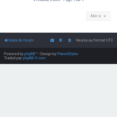
Aller à
Index du forum
Heures au format
UTC
Powered by
phpBB
™
• Design by
PlanetStyles
Traduit par
phpBB-fr.com