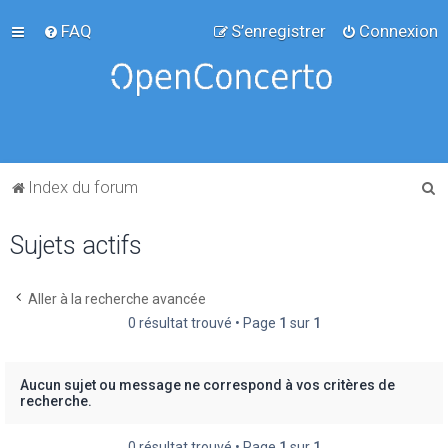
FAQ
S’enregistrer
Connexion
R
Index du forum
e
Sujets actifs
c
h
e
Aller à la recherche avancée
0 résultat trouvé • Page
1
sur
1
r
c
h
Aucun sujet ou message ne correspond à vos critères de
recherche.
e
r
0 résultat trouvé • Page
1
sur
1