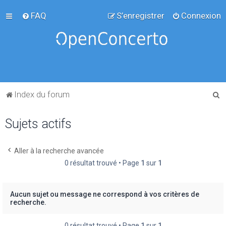
FAQ
S’enregistrer
Connexion
R
Index du forum
e
Sujets actifs
c
h
e
Aller à la recherche avancée
0 résultat trouvé • Page
1
sur
1
r
c
h
Aucun sujet ou message ne correspond à vos critères de
recherche.
e
r
0 résultat trouvé • Page
1
sur
1