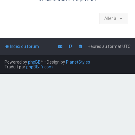
Aller à
Index du forum
Heures au format
UTC
Powered by
phpBB
™
• Design by
PlanetStyles
Traduit par
phpBB-fr.com