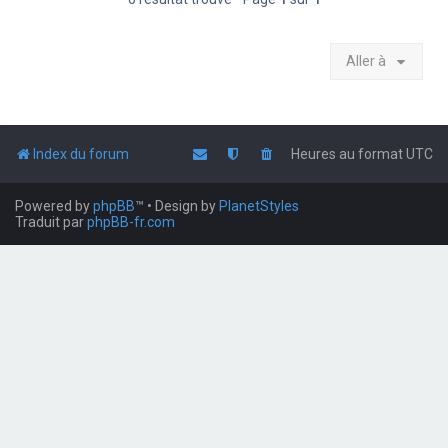
Aller à
Index du forum
Heures au format
UTC
Powered by
phpBB
™
• Design by
PlanetStyles
Traduit par
phpBB-fr.com