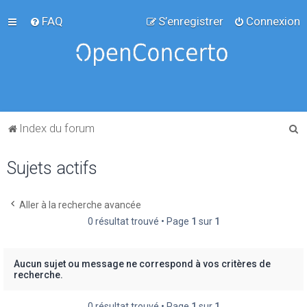
FAQ
S’enregistrer
Connexion
R
Index du forum
e
Sujets actifs
c
h
e
Aller à la recherche avancée
0 résultat trouvé • Page
1
sur
1
r
c
h
Aucun sujet ou message ne correspond à vos critères de
recherche.
e
r
0 résultat trouvé • Page
1
sur
1