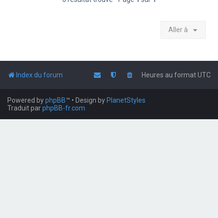
Aller à
Index du forum
Heures au format
UTC
Powered by
phpBB
™
• Design by
PlanetStyles
Traduit par
phpBB-fr.com