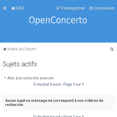
FAQ
S’enregistrer
Connexion
R
Index du forum
e
Sujets actifs
c
h
e
Aller à la recherche avancée
0 résultat trouvé • Page
1
sur
1
r
c
h
Aucun sujet ou message ne correspond à vos critères de
recherche.
e
r
0 résultat trouvé • Page
1
sur
1