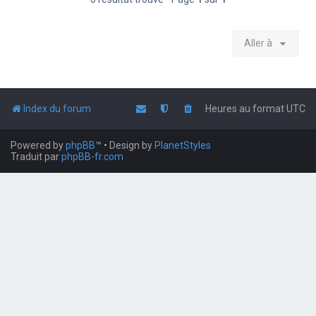
Aller à
Index du forum
Heures au format
UTC
Powered by
phpBB
™
• Design by
PlanetStyles
Traduit par
phpBB-fr.com