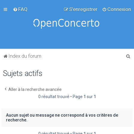
FAQ
S’enregistrer
Connexion
R
Index du forum
e
Sujets actifs
c
h
e
Aller à la recherche avancée
0 résultat trouvé • Page
1
sur
1
r
c
h
Aucun sujet ou message ne correspond à vos critères de
recherche.
e
r
0 résultat trouvé • Page
1
sur
1