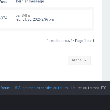
Vues
Dernier message
par
SRI
6374
jeu. juil. 30, 2026 2:36 pm
1 résultat trouvé • Page
1
sur
1
Aller à
u forum
Supprimer les cookies du forum
Heures au format
UTC