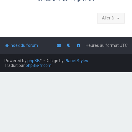
Aller à
Index du forum
Heures au format
UTC
Powered by
phpBB
™
• Design by
PlanetStyles
Traduit par
phpBB-fr.com