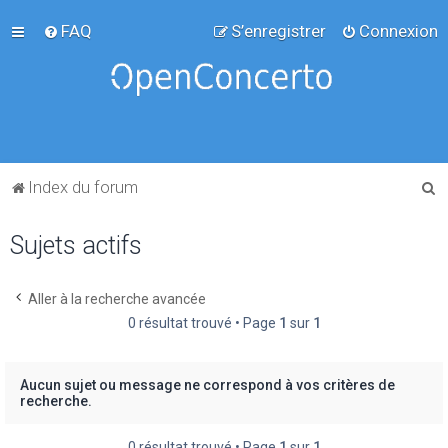
FAQ
S’enregistrer
Connexion
R
Index du forum
e
Sujets actifs
c
h
e
Aller à la recherche avancée
0 résultat trouvé • Page
1
sur
1
r
c
h
Aucun sujet ou message ne correspond à vos critères de
recherche.
e
r
0 résultat trouvé • Page
1
sur
1