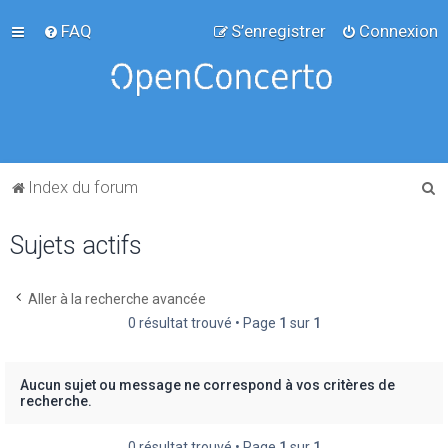
FAQ
S’enregistrer
Connexion
R
Index du forum
e
Sujets actifs
c
h
e
Aller à la recherche avancée
0 résultat trouvé • Page
1
sur
1
r
c
h
Aucun sujet ou message ne correspond à vos critères de
recherche.
e
r
0 résultat trouvé • Page
1
sur
1