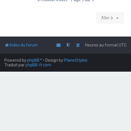
Aller à
Index du forum
Heures au format
UTC
Powered by
phpBB
™
• Design by
PlanetStyles
Traduit par
phpBB-fr.com