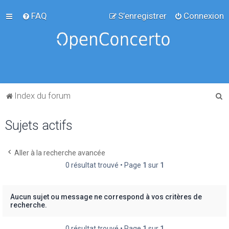
FAQ
S’enregistrer
Connexion
R
Index du forum
e
Sujets actifs
c
h
e
Aller à la recherche avancée
0 résultat trouvé • Page
1
sur
1
r
c
h
Aucun sujet ou message ne correspond à vos critères de
recherche.
e
r
0 résultat trouvé • Page
1
sur
1