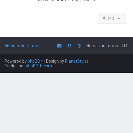
Aller à
Index du forum
Heures au format
UTC
Powered by
phpBB
™
• Design by
PlanetStyles
Traduit par
phpBB-fr.com