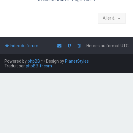
Aller à
Index du forum
Heures au format
UTC
Powered by
phpBB
™
• Design by
PlanetStyles
Traduit par
phpBB-fr.com