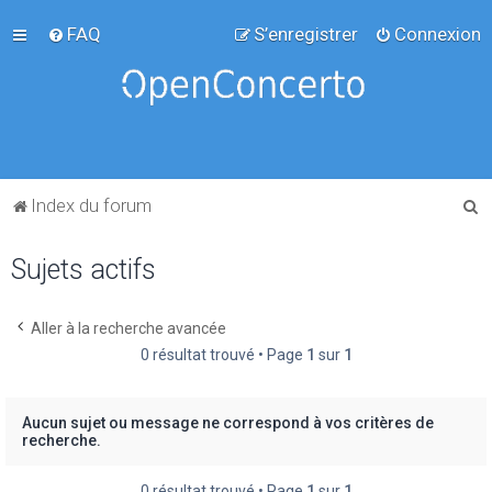
FAQ
S’enregistrer
Connexion
R
Index du forum
e
Sujets actifs
c
h
e
Aller à la recherche avancée
0 résultat trouvé • Page
1
sur
1
r
c
h
Aucun sujet ou message ne correspond à vos critères de
recherche.
e
r
0 résultat trouvé • Page
1
sur
1