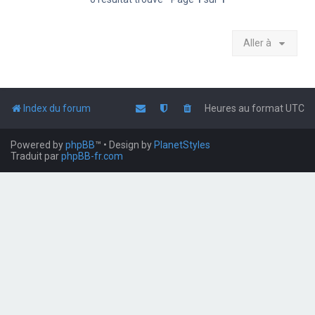
Aller à
Index du forum
Heures au format
UTC
Powered by
phpBB
™
• Design by
PlanetStyles
Traduit par
phpBB-fr.com