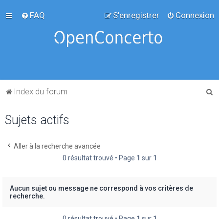
FAQ
S’enregistrer
Connexion
R
Index du forum
e
Sujets actifs
c
h
e
Aller à la recherche avancée
0 résultat trouvé • Page
1
sur
1
r
c
h
Aucun sujet ou message ne correspond à vos critères de
recherche.
e
r
0 résultat trouvé • Page
1
sur
1