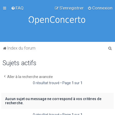
FAQ
S’enregistrer
Connexion
R
Index du forum
e
Sujets actifs
c
h
e
Aller à la recherche avancée
0 résultat trouvé • Page
1
sur
1
r
c
h
Aucun sujet ou message ne correspond à vos critères de
recherche.
e
r
0 résultat trouvé • Page
1
sur
1