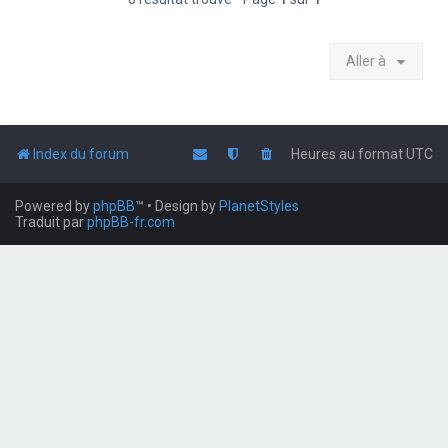
Aller à
Index du forum
Heures au format
UTC
Powered by
phpBB
™
• Design by
PlanetStyles
Traduit par
phpBB-fr.com