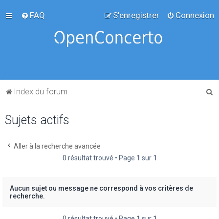
FAQ
S’enregistrer
Connexion
R
Index du forum
e
Sujets actifs
c
h
e
Aller à la recherche avancée
0 résultat trouvé • Page
1
sur
1
r
c
h
Aucun sujet ou message ne correspond à vos critères de
recherche.
e
r
0 résultat trouvé • Page
1
sur
1