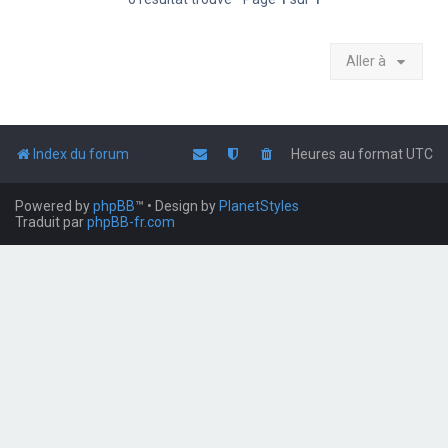
Aller à
Index du forum
Heures au format
UTC
Powered by
phpBB
™
• Design by
PlanetStyles
Traduit par
phpBB-fr.com