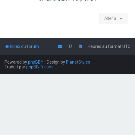
Aller à
Index du forum
Heures au format
UTC
Powered by
phpBB
™
• Design by
PlanetStyles
Traduit par
phpBB-fr.com