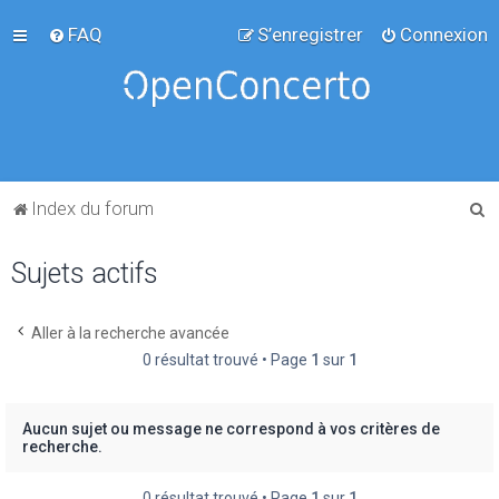
FAQ
S’enregistrer
Connexion
R
Index du forum
e
Sujets actifs
c
h
e
Aller à la recherche avancée
0 résultat trouvé • Page
1
sur
1
r
c
h
Aucun sujet ou message ne correspond à vos critères de
recherche.
e
r
0 résultat trouvé • Page
1
sur
1