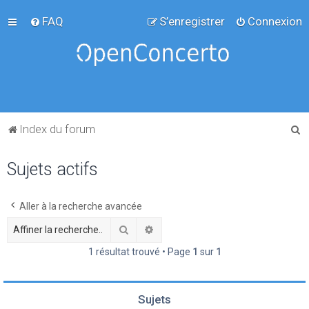
FAQ
S’enregistrer
Connexion
R
Index du forum
e
Sujets actifs
c
h
e
Aller à la recherche avancée
r
Rechercher
Recherche avancée
c
1 résultat trouvé • Page
1
sur
1
h
e
Sujets
r