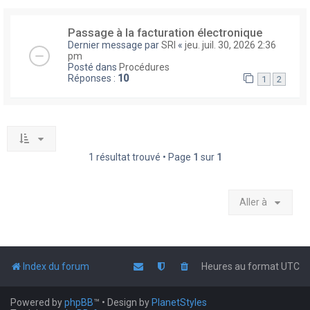
Passage à la facturation électronique
Dernier message par
SRI
«
jeu. juil. 30, 2026 2:36
pm
Posté dans
Procédures
Réponses :
10
1
2
1 résultat trouvé • Page
1
sur
1
Aller à
Index du forum
Heures au format
UTC
Powered by
phpBB
™
• Design by
PlanetStyles