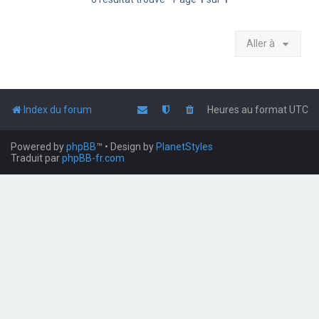
Aller à
Index du forum
Heures au format
UTC
Powered by
phpBB
™
• Design by
PlanetStyles
Traduit par
phpBB-fr.com