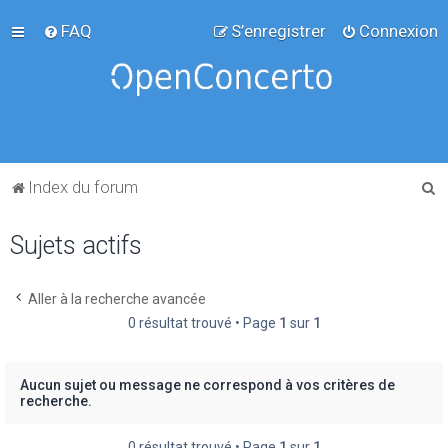
FAQ
S’enregistrer
Connexion
R
Index du forum
e
Sujets actifs
c
h
e
Aller à la recherche avancée
0 résultat trouvé • Page
1
sur
1
r
c
h
Aucun sujet ou message ne correspond à vos critères de
recherche.
e
r
0 résultat trouvé • Page
1
sur
1