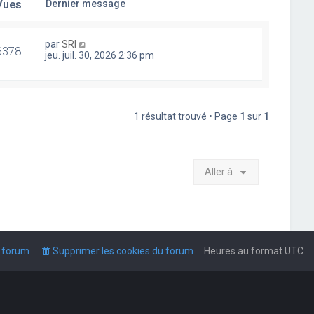
Vues
Dernier message
par
SRI
6378
jeu. juil. 30, 2026 2:36 pm
1 résultat trouvé • Page
1
sur
1
Aller à
u forum
Supprimer les cookies du forum
Heures au format
UTC