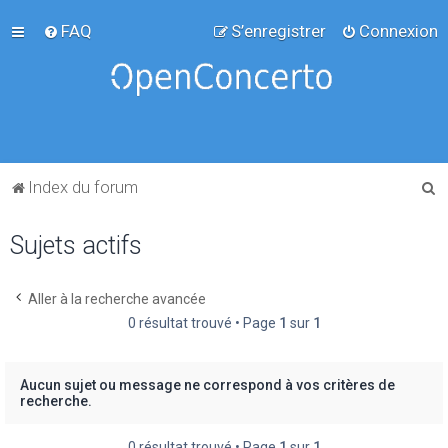
FAQ
S’enregistrer
Connexion
R
Index du forum
e
Sujets actifs
c
h
e
Aller à la recherche avancée
0 résultat trouvé • Page
1
sur
1
r
c
h
Aucun sujet ou message ne correspond à vos critères de
recherche.
e
r
0 résultat trouvé • Page
1
sur
1