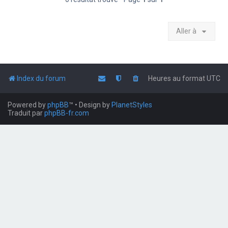
Aller à
Index du forum
Heures au format
UTC
Powered by
phpBB
™
• Design by
PlanetStyles
Traduit par
phpBB-fr.com