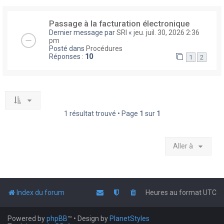
Passage à la facturation électronique
Dernier message par
SRI
«
jeu. juil. 30, 2026 2:36
pm
Posté dans
Procédures
Réponses :
10
1
2
1 résultat trouvé • Page
1
sur
1
Aller à
Index du forum
Heures au format
UTC
Powered by
phpBB
™
• Design by
PlanetStyles