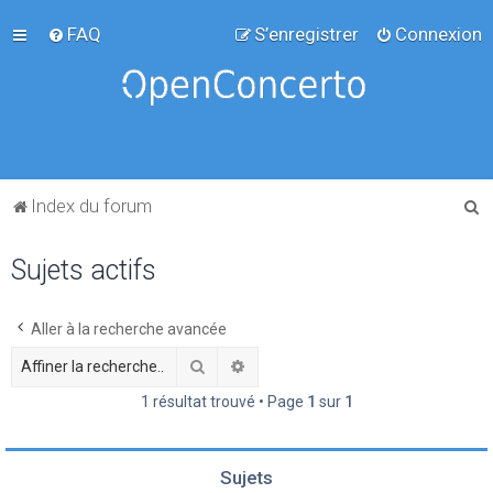
FAQ
S’enregistrer
Connexion
R
Index du forum
e
Sujets actifs
c
h
e
Aller à la recherche avancée
r
Rechercher
Recherche avancée
c
1 résultat trouvé • Page
1
sur
1
h
e
Sujets
r