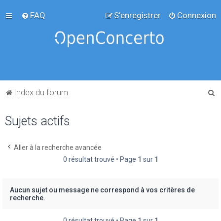
FAQ
S’enregistrer
Connexion
R
Index du forum
e
Sujets actifs
c
h
e
Aller à la recherche avancée
0 résultat trouvé • Page
1
sur
1
r
c
h
Aucun sujet ou message ne correspond à vos critères de
recherche.
e
r
0 résultat trouvé • Page
1
sur
1