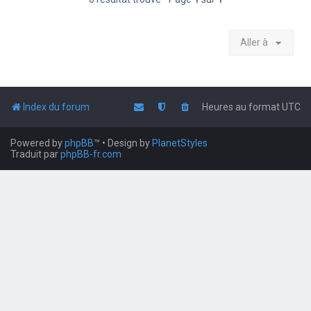
Aller à
Index du forum
Heures au format
UTC
Powered by
phpBB
™
• Design by
PlanetStyles
Traduit par
phpBB-fr.com