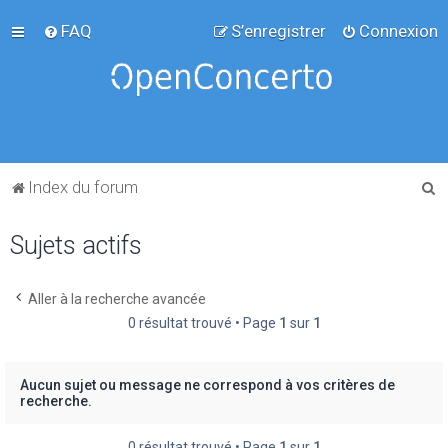
FAQ
S’enregistrer
Connexion
R
Index du forum
e
Sujets actifs
c
h
e
Aller à la recherche avancée
0 résultat trouvé • Page
1
sur
1
r
c
h
Aucun sujet ou message ne correspond à vos critères de
recherche.
e
r
0 résultat trouvé • Page
1
sur
1