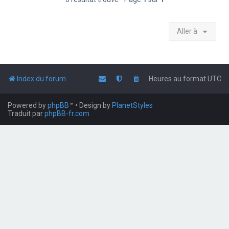
Aller à
Index du forum
Heures au format
UTC
Powered by
phpBB
™
• Design by
PlanetStyles
Traduit par
phpBB-fr.com