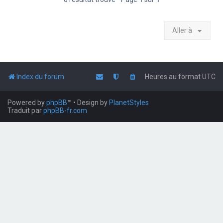
Aller à
Index du forum
Heures au format
UTC
Powered by
phpBB
™
• Design by
PlanetStyles
Traduit par
phpBB-fr.com