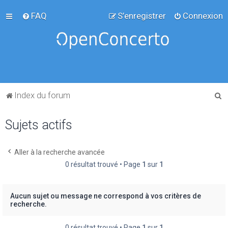
FAQ
S’enregistrer
Connexion
R
Index du forum
e
Sujets actifs
c
h
e
Aller à la recherche avancée
0 résultat trouvé • Page
1
sur
1
r
c
h
Aucun sujet ou message ne correspond à vos critères de
recherche.
e
r
0 résultat trouvé • Page
1
sur
1