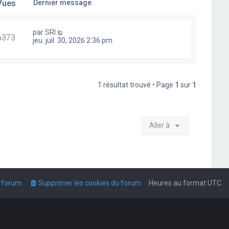
Vues
Dernier message
par
SRI
6373
jeu. juil. 30, 2026 2:36 pm
1 résultat trouvé • Page
1
sur
1
Aller à
u forum
Supprimer les cookies du forum
Heures au format
UTC