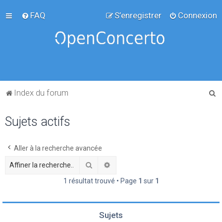
FAQ
S’enregistrer
Connexion
R
Index du forum
e
Sujets actifs
c
h
e
Aller à la recherche avancée
r
Rechercher
Recherche avancée
c
1 résultat trouvé • Page
1
sur
1
h
e
Sujets
r