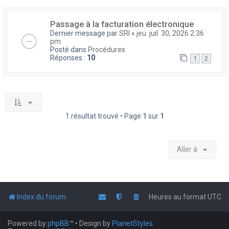
Passage à la facturation électronique
Dernier message par
SRI
«
jeu. juil. 30, 2026 2:36
pm
Posté dans
Procédures
Réponses :
10
1
2
1 résultat trouvé • Page
1
sur
1
Aller à
Index du forum
Heures au format
UTC
Powered by
phpBB
™
• Design by
PlanetStyles