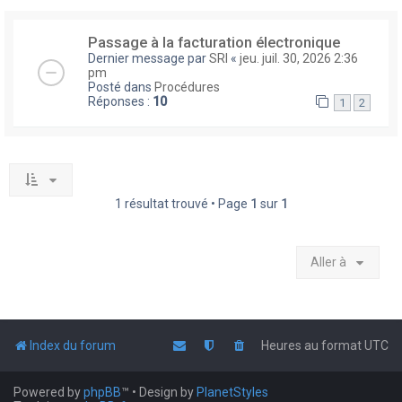
Passage à la facturation électronique
Dernier message par
SRI
«
jeu. juil. 30, 2026 2:36
pm
Posté dans
Procédures
Réponses :
10
1
2
1 résultat trouvé • Page
1
sur
1
Aller à
Index du forum
Heures au format
UTC
Powered by
phpBB
™
• Design by
PlanetStyles