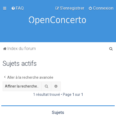
FAQ
S’enregistrer
Connexion
R
Index du forum
e
Sujets actifs
c
h
e
Aller à la recherche avancée
r
Rechercher
Recherche avancée
c
1 résultat trouvé • Page
1
sur
1
h
e
Sujets
r