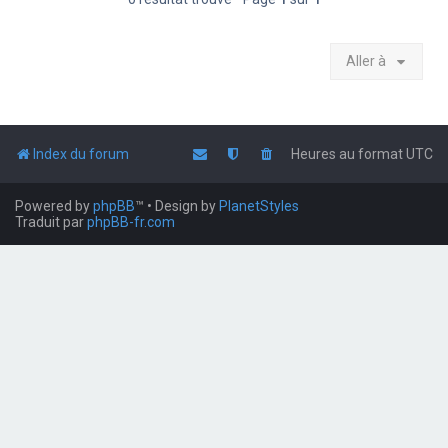
Aller à
Index du forum
Heures au format
UTC
Powered by
phpBB
™
• Design by
PlanetStyles
Traduit par
phpBB-fr.com