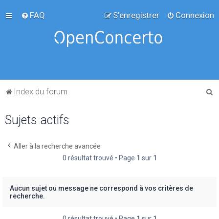
FAQ
S’enregistrer
Connexion
R
Index du forum
e
Sujets actifs
c
h
e
Aller à la recherche avancée
0 résultat trouvé • Page
1
sur
1
r
c
h
Aucun sujet ou message ne correspond à vos critères de
recherche.
e
r
0 résultat trouvé • Page
1
sur
1