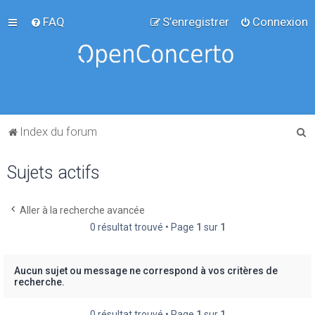
FAQ
S’enregistrer
Connexion
R
Index du forum
e
Sujets actifs
c
h
e
Aller à la recherche avancée
0 résultat trouvé • Page
1
sur
1
r
c
h
Aucun sujet ou message ne correspond à vos critères de
recherche.
e
r
0 résultat trouvé • Page
1
sur
1