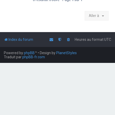
Aller à
Index du forum
Heures au format
UTC
Powered by
phpBB
™
• Design by
PlanetStyles
Traduit par
phpBB-fr.com