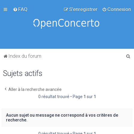
FAQ
S’enregistrer
Connexion
R
Index du forum
e
Sujets actifs
c
h
e
Aller à la recherche avancée
0 résultat trouvé • Page
1
sur
1
r
c
h
Aucun sujet ou message ne correspond à vos critères de
recherche.
e
r
0 résultat trouvé • Page
1
sur
1