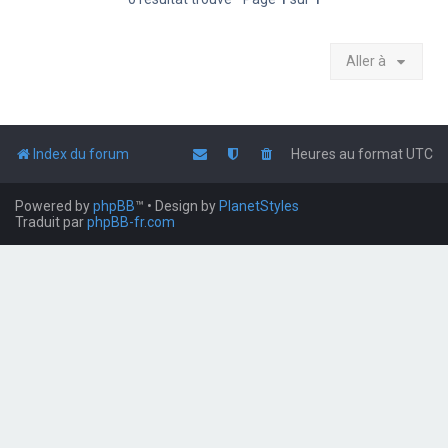
Aller à
Index du forum
Heures au format
UTC
Powered by
phpBB
™
• Design by
PlanetStyles
Traduit par
phpBB-fr.com