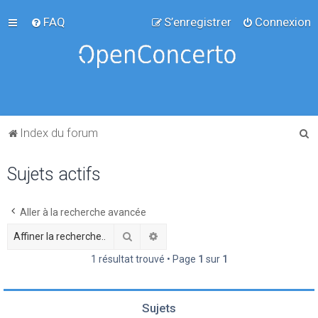
FAQ
S’enregistrer
Connexion
R
Index du forum
e
Sujets actifs
c
h
e
Aller à la recherche avancée
r
Rechercher
Recherche avancée
c
1 résultat trouvé • Page
1
sur
1
h
e
Sujets
r