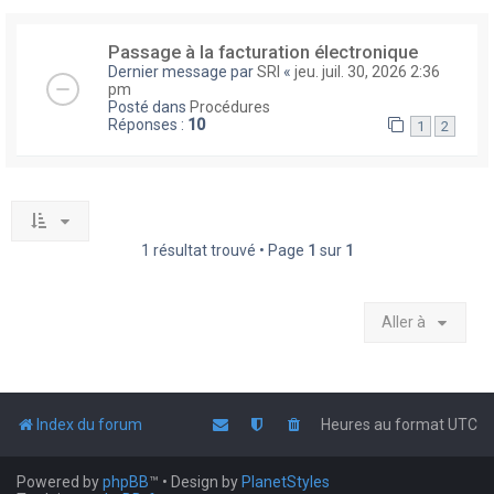
Passage à la facturation électronique
Dernier message par
SRI
«
jeu. juil. 30, 2026 2:36
pm
Posté dans
Procédures
Réponses :
10
1
2
1 résultat trouvé • Page
1
sur
1
Aller à
Index du forum
Heures au format
UTC
Powered by
phpBB
™
• Design by
PlanetStyles