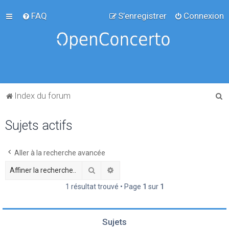
FAQ
S’enregistrer
Connexion
R
Index du forum
e
Sujets actifs
c
h
e
Aller à la recherche avancée
r
Rechercher
Recherche avancée
c
1 résultat trouvé • Page
1
sur
1
h
e
Sujets
r