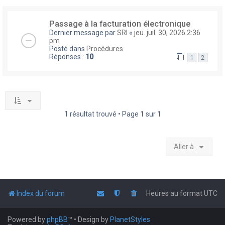
Passage à la facturation électronique
Dernier message par
SRI
«
jeu. juil. 30, 2026 2:36
pm
Posté dans
Procédures
Réponses :
10
1
2
1 résultat trouvé • Page
1
sur
1
Aller à
Index du forum
Heures au format
UTC
Powered by
phpBB
™
• Design by
PlanetStyles