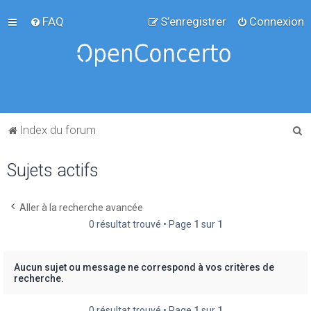
FAQ
S’enregistrer
Connexion
R
Index du forum
e
Sujets actifs
c
h
e
Aller à la recherche avancée
0 résultat trouvé • Page
1
sur
1
r
c
h
Aucun sujet ou message ne correspond à vos critères de
recherche.
e
r
0 résultat trouvé • Page
1
sur
1