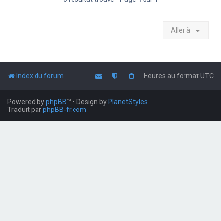
Aller à
Index du forum
Heures au format
UTC
Powered by
phpBB
™
• Design by
PlanetStyles
Traduit par
phpBB-fr.com