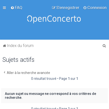
FAQ
S’enregistrer
Connexion
R
Index du forum
e
Sujets actifs
c
h
e
Aller à la recherche avancée
0 résultat trouvé • Page
1
sur
1
r
c
h
Aucun sujet ou message ne correspond à vos critères de
recherche.
e
r
0 résultat trouvé • Page
1
sur
1