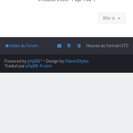
Aller à
Index du forum
Heures au format
UTC
Powered by
phpBB
™
• Design by
PlanetStyles
Traduit par
phpBB-fr.com