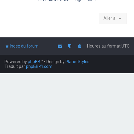
Aller à
Index du forum
Heures au format
UTC
Powered by
phpBB
™
• Design by
PlanetStyles
Traduit par
phpBB-fr.com