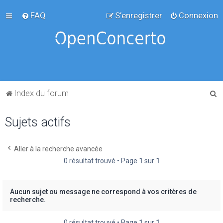
FAQ
S’enregistrer
Connexion
R
Index du forum
e
Sujets actifs
c
h
e
Aller à la recherche avancée
0 résultat trouvé • Page
1
sur
1
r
c
h
Aucun sujet ou message ne correspond à vos critères de
recherche.
e
r
0 résultat trouvé • Page
1
sur
1