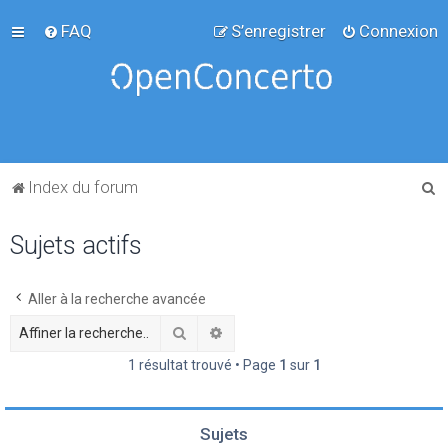
FAQ
S’enregistrer
Connexion
R
Index du forum
e
Sujets actifs
c
h
e
Aller à la recherche avancée
r
Rechercher
Recherche avancée
c
1 résultat trouvé • Page
1
sur
1
h
e
Sujets
r