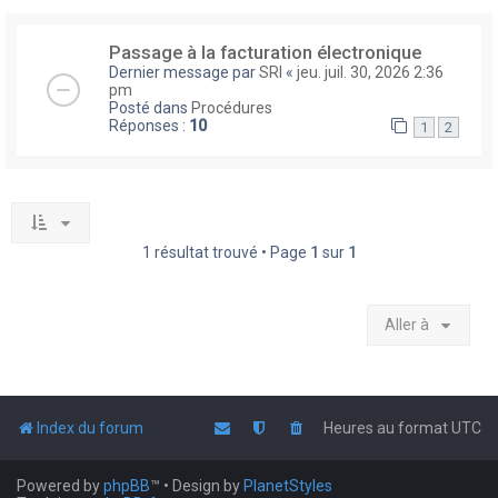
Passage à la facturation électronique
Dernier message par
SRI
«
jeu. juil. 30, 2026 2:36
pm
Posté dans
Procédures
Réponses :
10
1
2
1 résultat trouvé • Page
1
sur
1
Aller à
Index du forum
Heures au format
UTC
Powered by
phpBB
™
• Design by
PlanetStyles