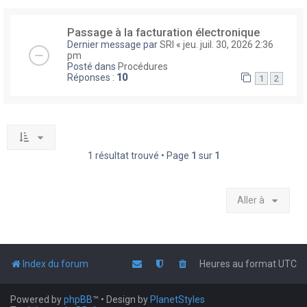
Passage à la facturation électronique
Dernier message par
SRI
«
jeu. juil. 30, 2026 2:36
pm
Posté dans
Procédures
Réponses :
10
1
2
1 résultat trouvé • Page
1
sur
1
Aller à
Index du forum
Heures au format
UTC
Powered by
phpBB
™
• Design by
PlanetStyles