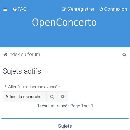
FAQ
S’enregistrer
Connexion
R
Index du forum
e
Sujets actifs
c
h
e
Aller à la recherche avancée
r
Rechercher
Recherche avancée
c
1 résultat trouvé • Page
1
sur
1
h
e
Sujets
r