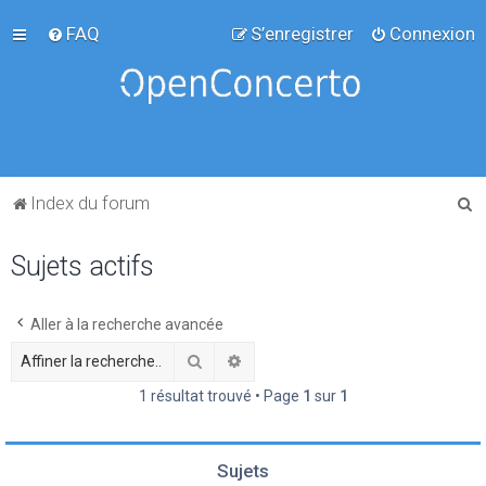
FAQ
S’enregistrer
Connexion
R
Index du forum
e
Sujets actifs
c
h
e
Aller à la recherche avancée
r
Rechercher
Recherche avancée
c
1 résultat trouvé • Page
1
sur
1
h
e
Sujets
r