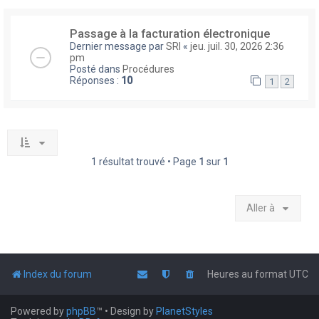
Passage à la facturation électronique
Dernier message par
SRI
«
jeu. juil. 30, 2026 2:36
pm
Posté dans
Procédures
Réponses :
10
1
2
1 résultat trouvé • Page
1
sur
1
Aller à
Index du forum
Heures au format
UTC
Powered by
phpBB
™
• Design by
PlanetStyles