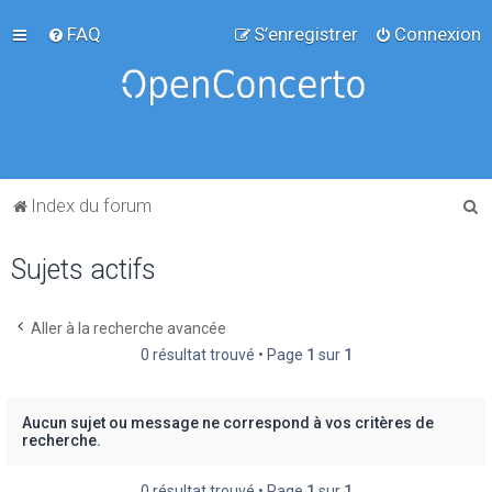
FAQ
S’enregistrer
Connexion
R
Index du forum
e
Sujets actifs
c
h
e
Aller à la recherche avancée
0 résultat trouvé • Page
1
sur
1
r
c
h
Aucun sujet ou message ne correspond à vos critères de
recherche.
e
r
0 résultat trouvé • Page
1
sur
1