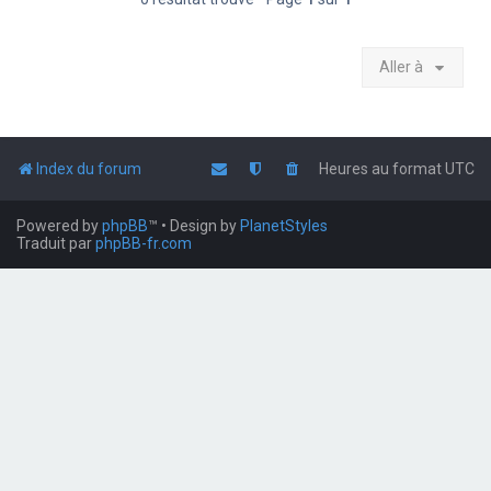
Aller à
Index du forum
Heures au format
UTC
Powered by
phpBB
™
• Design by
PlanetStyles
Traduit par
phpBB-fr.com