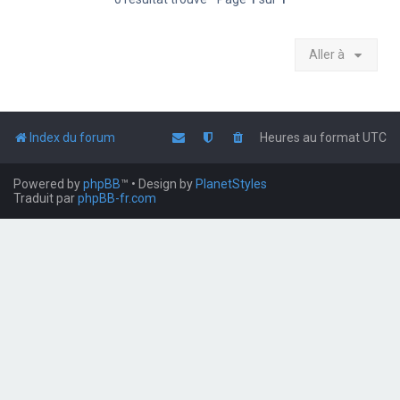
Aller à
Index du forum
Heures au format
UTC
Powered by
phpBB
™
• Design by
PlanetStyles
Traduit par
phpBB-fr.com