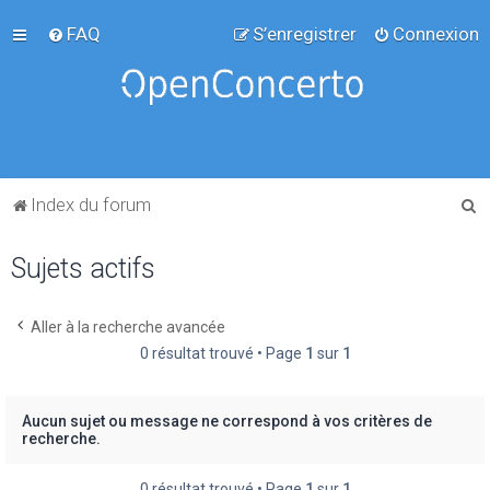
FAQ
S’enregistrer
Connexion
R
Index du forum
e
Sujets actifs
c
h
e
Aller à la recherche avancée
0 résultat trouvé • Page
1
sur
1
r
c
h
Aucun sujet ou message ne correspond à vos critères de
recherche.
e
r
0 résultat trouvé • Page
1
sur
1