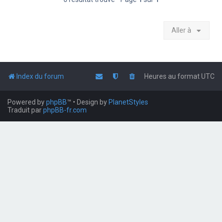
Aller à
Index du forum
Heures au format
UTC
Powered by
phpBB
™
• Design by
PlanetStyles
Traduit par
phpBB-fr.com