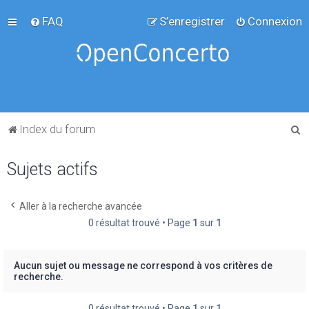
FAQ
S’enregistrer
Connexion
R
Index du forum
e
Sujets actifs
c
h
e
Aller à la recherche avancée
0 résultat trouvé • Page
1
sur
1
r
c
h
Aucun sujet ou message ne correspond à vos critères de
recherche.
e
r
0 résultat trouvé • Page
1
sur
1