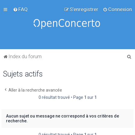
FAQ
S’enregistrer
Connexion
R
Index du forum
e
Sujets actifs
c
h
e
Aller à la recherche avancée
0 résultat trouvé • Page
1
sur
1
r
c
h
Aucun sujet ou message ne correspond à vos critères de
recherche.
e
r
0 résultat trouvé • Page
1
sur
1