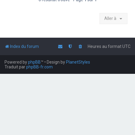
Aller à
Index du forum
Heures au format
UTC
Powered by
phpBB
™
• Design by
PlanetStyles
Traduit par
phpBB-fr.com