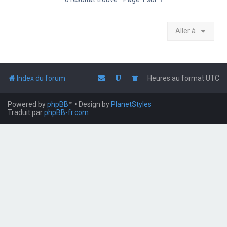
Aller à
Index du forum
Heures au format
UTC
Powered by
phpBB
™
• Design by
PlanetStyles
Traduit par
phpBB-fr.com