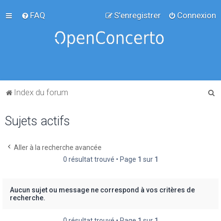
FAQ
S’enregistrer
Connexion
R
Index du forum
e
Sujets actifs
c
h
e
Aller à la recherche avancée
0 résultat trouvé • Page
1
sur
1
r
c
h
Aucun sujet ou message ne correspond à vos critères de
recherche.
e
r
0 résultat trouvé • Page
1
sur
1