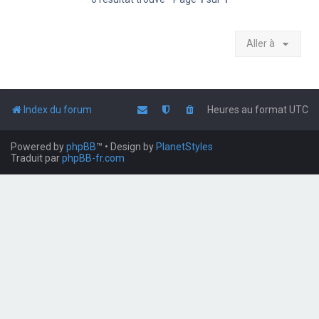
Aller à
Index du forum
Heures au format
UTC
Powered by
phpBB
™
• Design by
PlanetStyles
Traduit par
phpBB-fr.com