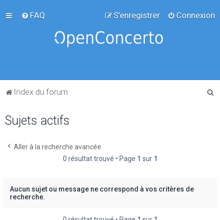
FAQ
S’enregistrer
Connexion
R
Index du forum
e
Sujets actifs
c
h
e
Aller à la recherche avancée
0 résultat trouvé • Page
1
sur
1
r
c
h
Aucun sujet ou message ne correspond à vos critères de
recherche.
e
r
0 résultat trouvé • Page
1
sur
1