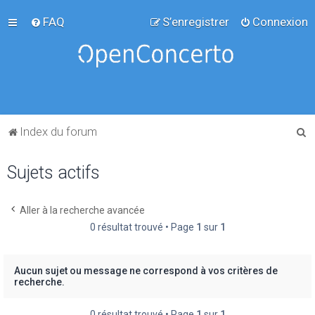
FAQ
S’enregistrer
Connexion
R
Index du forum
e
Sujets actifs
c
h
e
Aller à la recherche avancée
0 résultat trouvé • Page
1
sur
1
r
c
h
Aucun sujet ou message ne correspond à vos critères de
recherche.
e
r
0 résultat trouvé • Page
1
sur
1