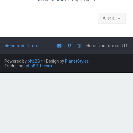
Aller à
Index du forum
Heures au format
UTC
Powered by
phpBB
™
• Design by
PlanetStyles
Traduit par
phpBB-fr.com