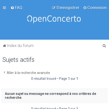
FAQ
S’enregistrer
Connexion
R
Index du forum
e
Sujets actifs
c
h
e
Aller à la recherche avancée
0 résultat trouvé • Page
1
sur
1
r
c
h
Aucun sujet ou message ne correspond à vos critères de
recherche.
e
r
0 résultat trouvé • Page
1
sur
1