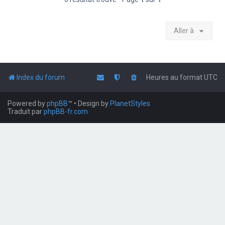
Aller à
Index du forum
Heures au format
UTC
Powered by
phpBB
™
• Design by
PlanetStyles
Traduit par
phpBB-fr.com