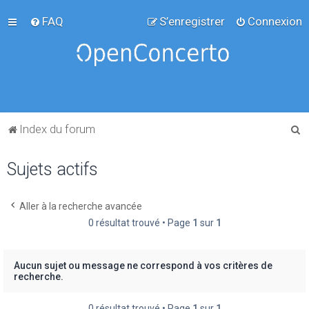
FAQ
S’enregistrer
Connexion
R
Index du forum
e
Sujets actifs
c
h
e
Aller à la recherche avancée
0 résultat trouvé • Page
1
sur
1
r
c
h
Aucun sujet ou message ne correspond à vos critères de
recherche.
e
r
0 résultat trouvé • Page
1
sur
1