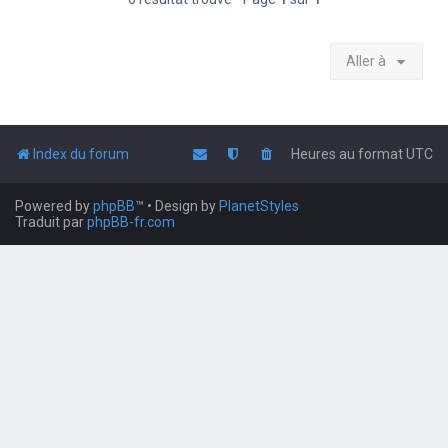
Aller à
Index du forum
Heures au format
UTC
Powered by
phpBB
™
• Design by
PlanetStyles
Traduit par
phpBB-fr.com